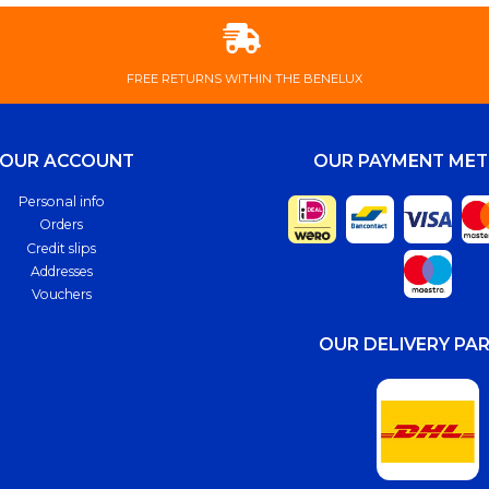
FREE ​RETURNS ​WITHIN ​THE ​BENELUX
YOUR ACCOUNT
OUR PAYMENT ME
Personal info
Orders
Credit slips
Addresses
Vouchers
OUR DELIVERY PA