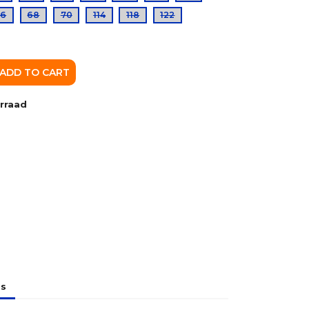
66
68
70
114
118
122
ADD TO CART
rraad
ls