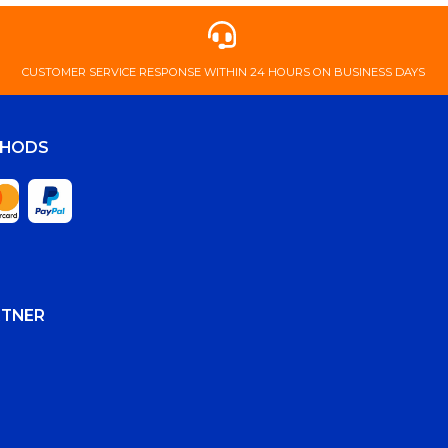
​CUSTOMER ​SERVICE ​RESPONSE ​WITHIN ​24 ​HOURS ​ON ​BUSINESS ​DAYS
THODS
RTNER