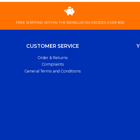
FREE ​SHIPPING ​WITHIN ​THE ​BENELUX ​ON ​ORDERS ​OVER ​€50
CUSTOMER SERVICE
Order & Returns
Complaints
General Terms and Conditions