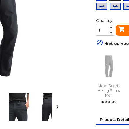
62
64
Quantity


Niet op voo
Maier Sports
Hiking Pants
Men
€99.95

Product Detai