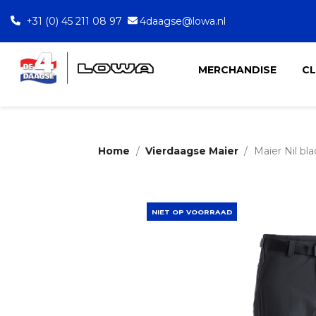
+31 (0) 45 211 08 97
4daagse@lowa.nl
MERCHANDISE
C
Home
Vierdaagse Maier
Maier Nil bla
NIET OP VOORRAAD