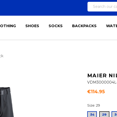
LOTHING
SHOES
SOCKS
BACKPACKS
WATE
ck
MAIER NI
VDM3000004L
€114.95
Size: 29
34
29
3