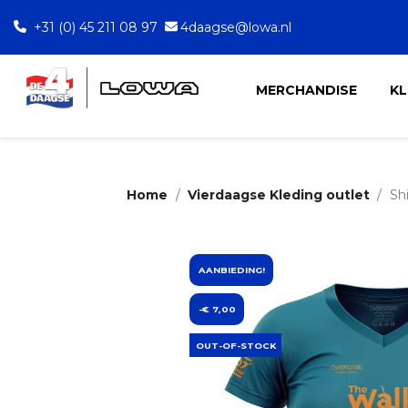
+31 (0) 45 211 08 97
4daagse@lowa.nl
MERCHANDISE
KL
Home
Vierdaagse Kleding outlet
Sh
AANBIEDING!
-€ 7,00
OUT-OF-STOCK