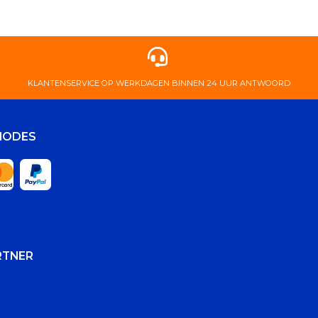
KLANTENSERVICE OP WERKDAGEN BINNEN 24 UUR ANTWOORD
HODES
RTNER