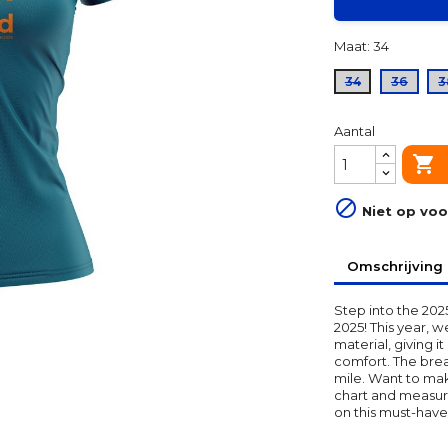
Maat: 34
34
36
3
Aantal


Niet op voo
Omschrijving
Step into the 2025
2025! This year, w
material, giving 
comfort. The brea
mile. Want to mak
chart and measure
on this must-have