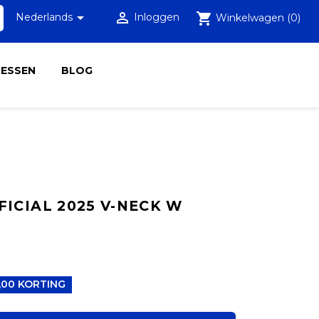


shopping_cart
Nederlands
Inloggen
Winkelwagen
(0)
LESSEN
BLOG
FICIAL 2025 V-NECK W
7,00 KORTING