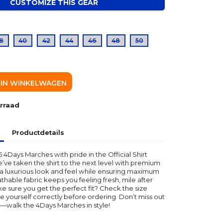
8
40
42
44
46
48
50
IN WINKELWAGEN
rraad
Productdetails
 4Days Marches with pride in the Official Shirt
e’ve taken the shirt to the next level with premium
it a luxurious look and feel while ensuring maximum
thable fabric keeps you feeling fresh, mile after
e sure you get the perfect fit? Check the size
 yourself correctly before ordering. Don’t miss out
—walk the 4Days Marches in style!