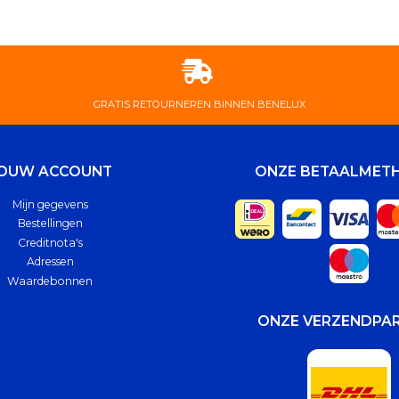
GRATIS RETOURNEREN BINNEN BENELUX
OUW ACCOUNT
ONZE BETAALMET
Mijn gegevens
Bestellingen
Creditnota's
Adressen
Waardebonnen
ONZE VERZENDPA