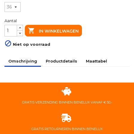
Aantal

IN WINKELWAGEN

Niet op voorraad
Omschrijving
Productdetails
Maattabel
GRATIS VERZENDING BINNEN BENELUX VANAF € 50,-
GRATIS RETOURNEREN BINNEN BENELUX